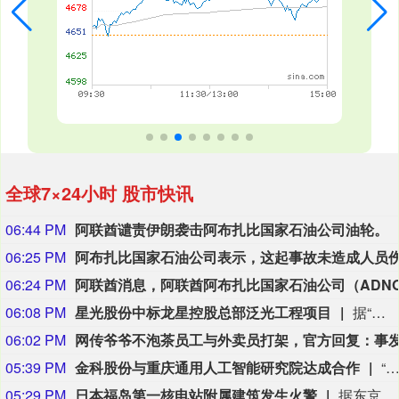
全球7×24小时 股市快讯
06:44 PM
阿联酋谴责伊朗袭击阿布扎比国家石油公司油轮。
06:25 PM
06:24 PM
06:08 PM
星光股份中标龙星控股总部泛光工程项目
据“星光股份”公众号消息，近日，星光股份成功中标龙星控股总部泛光工程项目。
06:02 PM
05:39 PM
金科股份与重庆通用人工智能研究院达成合作
“金科股份”公众号消息，2026年8月，金科地产集团股份有限公司（简称“金科股份”）与重庆通用人工智能研究院在重庆正式签署全方位合作协议。双方将依托通用人工智能前沿技术，落地不动产全场景智慧解决方案，合力打造重庆“人工智能+不动产
05:29 PM
日本福岛第一核电站附属建筑发生火警
据东京电力公司消息，当地时间8日15时35分左右，日本福岛第一核电站5号、6号机组服务建筑3、4层的火灾报警器发生启动。东京电力公司于当天16时01分向双叶消防本部报警。随后，消防部门赶赴现场确认，但未发现明火或冒烟。事件对核电站厂区设备没有造成影响，监测点以及厂区边界的尘埃监测仪等所测得的放射线量也未发现异常。（央视新闻）