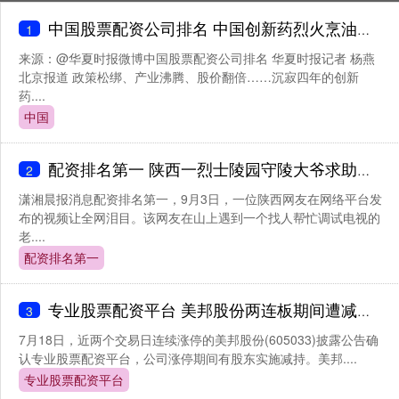
中国股票配资公司排名 中国创新药烈火烹油：突破性涨幅背后的产业质变
1
来源：@华夏时报微博中国股票配资公司排名 华夏时报记者 杨燕
北京报道 政策松绑、产业沸腾、股价翻倍……沉寂四年的创新
药....
中国
配资排名第一 陕西一烈士陵园守陵大爷求助路人调试电视：“让他们知道我们胜利了”
2
潇湘晨报消息配资排名第一，9月3日，一位陕西网友在网络平台发
布的视频让全网泪目。该网友在山上遇到一个找人帮忙调试电视的
老....
配资排名第一
专业股票配资平台 美邦股份两连板期间遭减持 回应称符合减持计划
3
7月18日，近两个交易日连续涨停的美邦股份(605033)披露公告确
认专业股票配资平台，公司涨停期间有股东实施减持。美邦....
专业股票配资平台