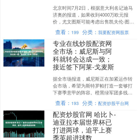
北京时间7月2日，根据意大利名记迪马
济奥的报道，如果收到4000万欧元报
价，尤文图斯可能考虑出售凯夫伦-图拉
姆。 该报道指出，尤文有意留住凯夫伦-
查看：
分类：
199
我要配资网股票
图拉姆，虽然他....
专业在线炒股配资网
全市场：威尼斯与阿
科就转会达成一致；
接近签下阿莱-戈麦斯
据全市场报道，威尼斯正在加紧运作转
会市场，希望为斯特罗帕打造一套够打
下赛季意甲的阵容。橙黑绿军团多线推
进，最近几小时在锋线和后防都取得了
查看：
分类：
193
配资炒股平台网
重要进展。 威尼斯已与阿....
配资炒股官网 哈比卜-
迪亚拉本届世界杯已
打进两球，追平上赛
季英超进球数