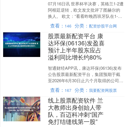
07月16日讯 世界杯半决赛，英格兰1-2遭
阿根廷逆转，欧文发文批评了图赫尔的
换人。 欧文：“看看昨晚西班牙队在1-0
领先时的表现。那是勇气，那是胆识。
查看：
分类：
146
配资炒股平台网
再看看英....
股票最新配资平台 康
达环保(06136)发盈喜
预计上半年股东应占
溢利同比增长约80%
智通财经APP讯，康达环保(06136)发布
公告股票最新配资平台，集团预期于截
至2026年6月30日止六个月取得的公司权
益持有人应占溢利将较截至2025年6月
查看：
分类：
167
我要配资网股票
3....
线上股票配资软件 兰
大教师出身创始人带
队，百迈科冲刺“国产
免打结缝线第一股”