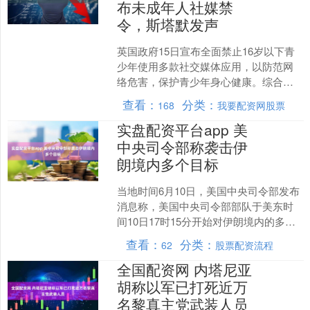
布未成年人社媒禁
令，斯塔默发声
英国政府15日宣布全面禁止16岁以下青
少年使用多款社交媒体应用，以防范网
络危害，保护青少年身心健康。综合英
国《卫报》《每日邮报》等媒体报道，
查看：
分类：
168
我要配资网股票
新规预计2027年春....
实盘配资平台app 美
中央司令部称袭击伊
朗境内多个目标
当地时间6月10日，美国中央司令部发布
消息称，美国中央司令部部队于美东时
间10日17时15分开始对伊朗境内的多个
目标实施所谓“自卫打击”。声明称，此次
查看：
分类：
62
股票配资流程
打击旨在回....
全国配资网 内塔尼亚
胡称以军已打死近万
名黎真主党武装人员