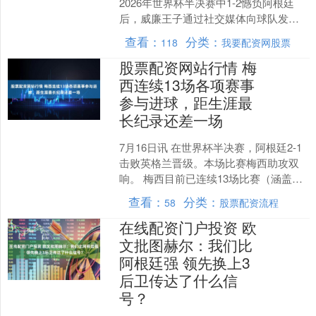
2026年世界杯半决赛中1-2憾负阿根廷
后，威廉王子通过社交媒体向球队发出
鼓励，称赞他们“全力以赴”，并要求球员
查看：
分类：
118
我要配资网股票
们“昂首....
股票配资网站行情 梅
西连续13场各项赛事
参与进球，距生涯最
长纪录还差一场
7月16日讯 在世界杯半决赛，阿根廷2-1
击败英格兰晋级。本场比赛梅西助攻双
响。 梅西目前已连续13场比赛（涵盖俱
乐部与国家队赛事）取得进球或助攻。
查看：
分类：
58
股票配资流程
在他39岁之....
在线配资门户投资 欧
文批图赫尔：我们比
阿根廷强 领先换上3
后卫传达了什么信
号？