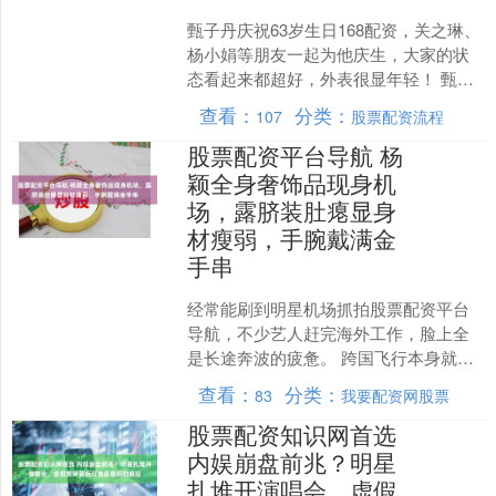
甄子丹庆祝63岁生日168配资，关之琳、
杨小娟等朋友一起为他庆生，大家的状
态看起来都超好，外表很显年轻！ 甄子
丹穿衣打扮时尚有型，脸部保养得真
查看：
分类：
107
股票配资流程
好，虽然P了图，但....
股票配资平台导航 杨
颖全身奢饰品现身机
场，露脐装肚瘪显身
材瘦弱，手腕戴满金
手串
经常能刷到明星机场抓拍股票配资平台
导航，不少艺人赶完海外工作，脸上全
是长途奔波的疲惫。 跨国飞行本身就耗
体力，连续几天连轴拍摄，精神和身体
查看：
分类：
83
我要配资网股票
双重消耗，很多人走出机....
股票配资知识网首选
内娱崩盘前兆？明星
扎堆开演唱会，虚假