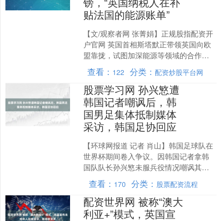
镑，“英国纳税人在补
贴法国的能源账单”
【文/观察者网 张菁娟】正规股指配资开
户官网 英国首相斯塔默正带领英国向欧
盟靠拢，试图加深能源等领域的合作，
但英国纳税人却在为法国家庭的能源账
查看：
分类：
122
配资炒股平台网
单提供补贴。 英国....
股票学习网 孙兴慜遭
韩国记者嘲讽后，韩
国男足集体抵制媒体
采访，韩国足协回应
【环球网报道 记者 肖山】韩国足球队在
世界杯期间卷入争议。因韩国记者拿韩
国队队长孙兴慜未服兵役情况嘲讽其训
练股票学习网，相关内容曝光后，韩国
查看：
分类：
170
股票配资流程
男足队员集体抵制媒体....
配资世界网 被称“澳大
利亚+”模式，英国宣