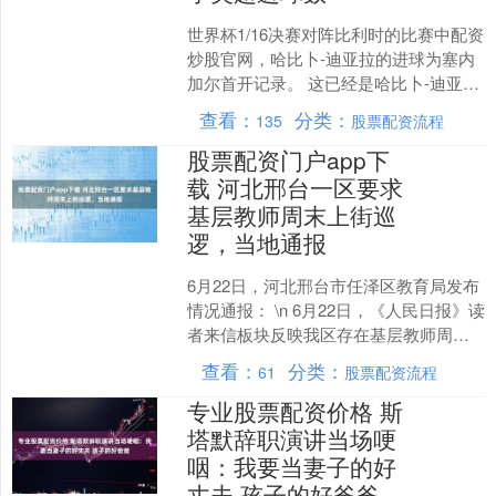
世界杯1/16决赛对阵比利时的比赛中配资
炒股官网，哈比卜-迪亚拉的进球为塞内
加尔首开记录。 这已经是哈比卜-迪亚拉
在本届世界杯出场的三场比赛里取得的
查看：
分类：
135
股票配资流程
第二个进球，....
股票配资门户app下
载 河北邢台一区要求
基层教师周末上街巡
逻，当地通报
6月22日，河北邢台市任泽区教育局发布
情况通报： \n 6月22日，《人民日报》读
者来信板块反映我区存在基层教师周末
参与巡查的情况。区委、区政府高度重
查看：
分类：
61
股票配资流程
视，第一时....
专业股票配资价格 斯
塔默辞职演讲当场哽
咽：我要当妻子的好
丈夫 孩子的好爸爸