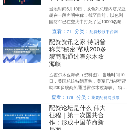
当地时间6月10日，以色列总理内塔尼亚
胡在一段声明中称，截至目前，以色列
国防军已在交火中打死了近10000名黎巴
嫩真主党武装人员。目前以军正“系统
查看：
分类：
71
配资炒股平台网
性”清除活跃在....
配资资讯之家 特朗普
称美“秘密”帮助200多
艘商船通过霍尔木兹
海峡
△霍尔木兹海峡（资料图） 当地时间10
日，美国总统特朗普称，美军已“秘密”帮
助200多艘商船通过霍尔木兹海峡。 特朗
普当天在社交媒体上发文称，他上月下
查看：
分类：
179
我要配资网股票
令美军执行....
配资论坛是什么 伟大
征程｜第一次国共合
作：形成中国革命新
局面