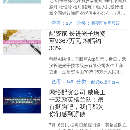
记者|张寿林最好的股票配资 编辑|梁露月
廖丹 杜恒峰 校对|段炼 中国人民银行授
权全国银行间同业拆借中心公布，7月20
日贷款市场报价利率（LPR）为：1年期
查看：
分类：
201
我要配资网股票
L....
配资家 长进光子增资
至9367万元 增幅约
33%
每经AI快讯，天眼查App显示，近日，武
汉长进光子技术股份有限公司发生工商
变更，注册资本由7025.25万元人民币增
至9367万元人民币，增幅约33%。该公
查看：
分类：
145
配资炒股平台网
司成....
网络配资公司 威廉王
子鼓励英格兰队：昂
首挺胸吧，我们都为
你们感到骄傲
7月16日讯 据每日邮报报道，英格兰队在