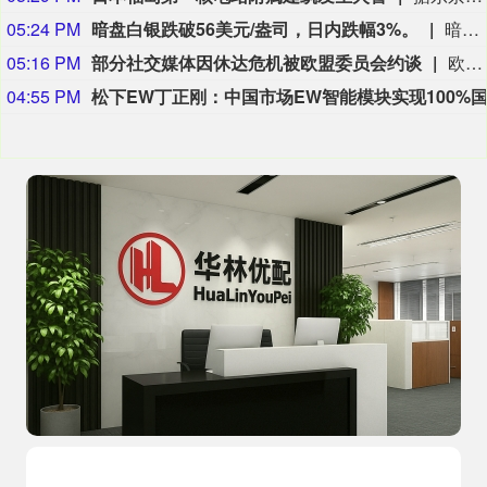
05:24 PM
暗盘白银跌破56美元/盎司，日内跌幅3%。
暗盘白银跌破56美元/盎司，日内跌幅3%。
05:16 PM
部分社交媒体因休达危机被欧盟委员会约谈
欧盟委员会负责技术主权等事务的执行副主席汉娜·维尔库宁7日在社交媒体上表示，欧盟委员会当天就西班牙飞地休达局势约谈短视频平台TikTok和美国元公司（Meta），要求平台在危机期间加强内容监测并采取果断措施。 维尔库宁在社交媒体平台X上说，在危机情况下，社交媒体平台必须果断采取行动，维护数字空间完整性。她表示，平台应加强对相关内容的监测，并强化与事实核查机构的合作。 休达位于非洲西北部、直布罗陀海峡附近的地中海沿岸，与摩洛哥接壤。日前，大批非法移民从摩洛哥方向进入休达，引发近年来西班牙最严重的边境移民危机。 据德新社等媒体报道，一些进入休达的非法移民表示，他们此前从社交媒体获悉所谓“边境开放”“休达将提供住宿”以及“进入休达后可继续前往西班牙本土”等信息。 休达危机也引发了欧盟内部围绕外部边境管控和移民政策的新一轮争议。维尔库宁表示，欧盟委员会将于10日继续跟进相关情况。(新华社)
04:55 PM