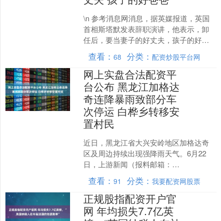
\n 参考消息网消息，据英媒报道，英国
首相斯塔默发表辞职演讲，他表示，卸
任后，要当妻子的好丈夫，孩子的好爸
爸。 \n 原标题：英国首相斯塔默发表辞
查看：
分类：
68
配资炒股平台网
职演讲 当场哽....
网上实盘合法配资平
台公布 黑龙江加格达
奇连降暴雨致部分车
次停运 白桦乡转移安
置村民
近日，黑龙江省大兴安岭地区加格达奇
区及周边持续出现强降雨天气。6月22
日，上游新闻（报料邮箱：
cnshangyou@163.com）记者了解到，受
查看：
分类：
91
我要配资网股票
降雨影响，加格....
正规股指配资开户官
网 年均损失7.7亿英