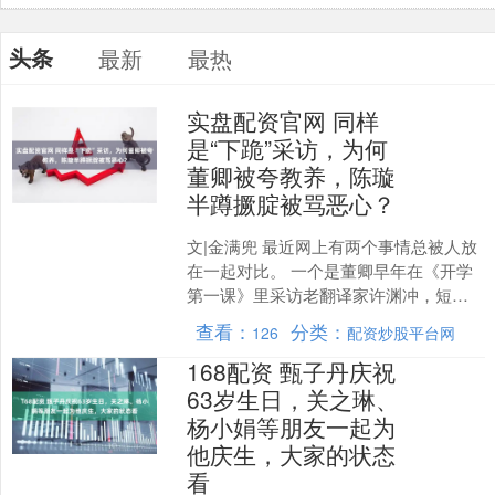
头条
最新
最热
实盘配资官网 同样
是“下跪”采访，为何
董卿被夸教养，陈璇
半蹲撅腚被骂恶心？
文|金满兜 最近网上有两个事情总被人放
在一起对比。 一个是董卿早年在《开学
第一课》里采访老翻译家许渊冲，短短
几分钟跪了三次，所有人都夸她有教
查看：
分类：
126
配资炒股平台网
养、懂尊重。 另一个....
168配资 甄子丹庆祝
63岁生日，关之琳、
杨小娟等朋友一起为
他庆生，大家的状态
看