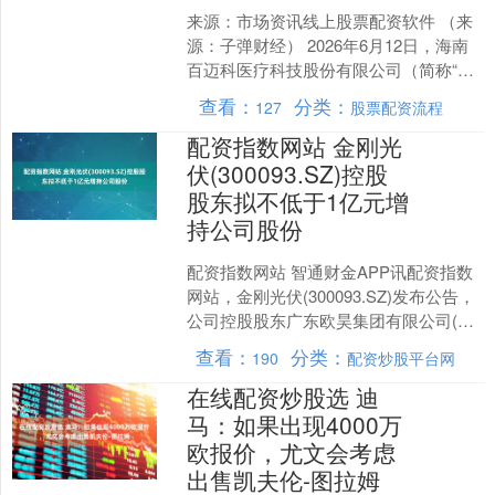
来源：市场资讯线上股票配资软件 （来
源：子弹财经） 2026年6月12日，海南
百迈科医疗科技股份有限公司（简称“百
迈科”）在北交所上市委员会审议会议上
查看：
分类：
127
股票配资流程
顺利过会，....
配资指数网站 金刚光
伏(300093.SZ)控股
股东拟不低于1亿元增
持公司股份
配资指数网站 智通财金APP讯配资指数
网站，金刚光伏(300093.SZ)发布公告，
公司控股股东广东欧昊集团有限公司(以
下简称“欧昊集团”)拟在本公告披露之日
查看：
分类：
190
配资炒股平台网
起....
在线配资炒股选 迪
马：如果出现4000万
欧报价，尤文会考虑
出售凯夫伦-图拉姆