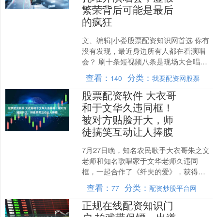
繁荣背后可能是最后
的疯狂
文、编辑|小娄股票配资知识网首选 你有
没有发现，最近身边所有人都在看演唱
会？ 刷十条短视频八条是现场大合唱，
朋友圈一半人在晒票根，另一半在求
查看：
分类：
140
我要配资网股票
票。 从老牌歌手到新....
股票配资软件 大衣哥
和于文华久违同框！
被对方贴脸开大，师
徒搞笑互动让人捧腹
7月27日晚，知名农民歌手大衣哥朱之文
老师和知名歌唱家于文华老师久违同
框，一起合作了《纤夫的爱》，获得了
不少网友的关注和热议。 刚刚，于文华
查看：
分类：
77
配资炒股平台网
老师也是通过社交平台....
正规在线配资知识门
户 拍戏带保镖，出道