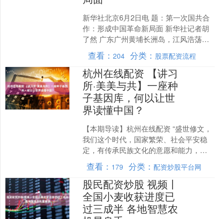
新华社北京6月2日电 题：第一次国共合
作：形成中国革命新局面 新华社记者胡
了然 广东广州黄埔长洲岛，江风浩荡，
校舍巍然。1924年，黄埔军校在此设
查看：
分类：
204
股票配资流程
立，国共合作培....
杭州在线配资 【讲习
所·美美与共】一座种
子基因库，何以让世
界读懂中国？
【本期导读】杭州在线配资 “盛世修文，
我们这个时代，国家繁荣、社会平安稳
定，有传承民族文化的意愿和能力，要
把这件大事办好。”2023年6月1日，中共
查看：
分类：
179
配资炒股平台网
中央总书记、....
股民配资炒股 视频丨
全国小麦收获进度已
过三成半 各地智慧农